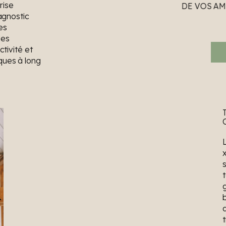
rise
DE VOS A
agnostic
es
des
tivité et
sques à long
s
g