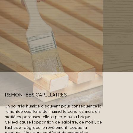
REMONTÉES CAPILLAIRES
Un sol très humide a souvent pour conséquence la
remontée capillaire de l'humidité dans les murs en
matières poreuses telle la pierre ou la brique.
Celle-ci cause l'apparition de salpêtre, de moisi, de
tâches et dégrade le revêtement, cloque la
peinture... Vos murs souffrent de remontées