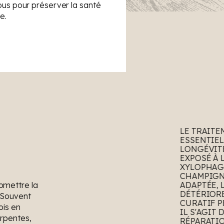
us pour préserver la santé
e.
LE TRAITE
ESSENTIEL
LONGÉVITÉ
EXPOSÉ À 
XYLOPHAGE
CHAMPIGN
omettre la
ADAPTÉE, 
DÉTÉRIORE
. Souvent
CURATIF P
ois en
IL S'AGIT
arpentes,
RÉPARATIO